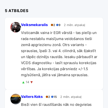
5 ATBILDES
Veiksmekaralis
●
2
●
9
2 mēn. atpakaļ
Visticamāk vaina ir EGR vārstā - tas pielīp un
rada nestabilu maisījuma veidošanos tieši
zemā apgriezienu zonā. Otrs variants -
sprauslas, īpaši 3. vai 4. cilindrā, sāk šļakstīt
un tāpēc dzinējs raustās. Iesaku pārbaudīt ar
VCDS diagnostiku - lasīt sprauslu korekcijas
vērtības. Ja korekcijas pārsniedz +/-1.5
mg/sūtienā, jātīra vai jāmaina sprauslas.
▲
▼
14
Valters Koks
●
2
●
15
2 mēn. atpakaļ
Bieži vien šī raustīšanās nāk no degvielas