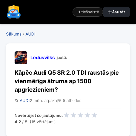
1 tiešsaistē
Jautāt
Sākums
›
AUDI
Ledusvilks
jautā:
Kāpēc Audi Q5 8R 2.0 TDI raustās pie
vienmērīga ātruma ap 1500
apgriezieniem?
📁
AUDI
2 mēn. atpakaļ
💬 5 atbildes
★
★
★
★
★
Novērtējiet šo jautājumu:
4.2
/ 5 (15 vērtējumi)