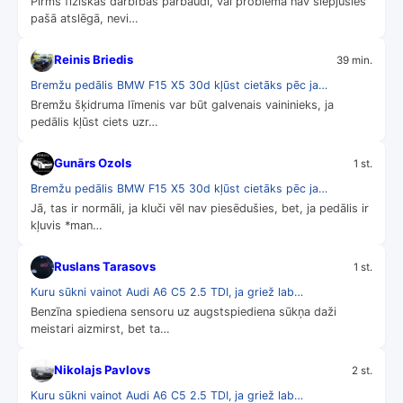
Pirms fiziskas darbības pārbaudi, vai problēma nav slēpjusies
pašā atslēgā, nevi…
Reinis Briedis
39 min.
Bremžu pedālis BMW F15 X5 30d kļūst cietāks pēc ja…
Bremžu šķidruma līmenis var būt galvenais vaininieks, ja
pedālis kļūst ciets uzr…
Gunārs Ozols
1 st.
Bremžu pedālis BMW F15 X5 30d kļūst cietāks pēc ja…
Jā, tas ir normāli, ja kluči vēl nav piesēdušies, bet, ja pedālis ir
kļuvis *man…
Ruslans Tarasovs
1 st.
Kuru sūkni vainot Audi A6 C5 2.5 TDI, ja griež lab…
Benzīna spiediena sensoru uz augstspiediena sūkņa daži
meistari aizmirst, bet ta…
Nikolajs Pavlovs
2 st.
Kuru sūkni vainot Audi A6 C5 2.5 TDI, ja griež lab…