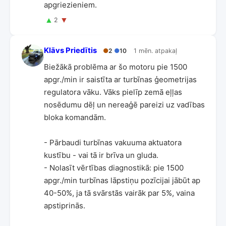
apgriezieniem.
▲
▼
2
Klāvs Priedītis
●
2
●
10
1 mēn. atpakaļ
Biežākā problēma ar šo motoru pie 1500
apgr./min ir saistīta ar turbīnas ģeometrijas
regulatora vāku. Vāks pielīp zemā eļļas
nosēdumu dēļ un nereaģē pareizi uz vadības
bloka komandām.
- Pārbaudi turbīnas vakuuma aktuatora
kustību - vai tā ir brīva un gluda.
- Nolasīt vērtības diagnostikā: pie 1500
apgr./min turbīnas lāpstiņu pozīcijai jābūt ap
40-50%, ja tā svārstās vairāk par 5%, vaina
apstiprinās.