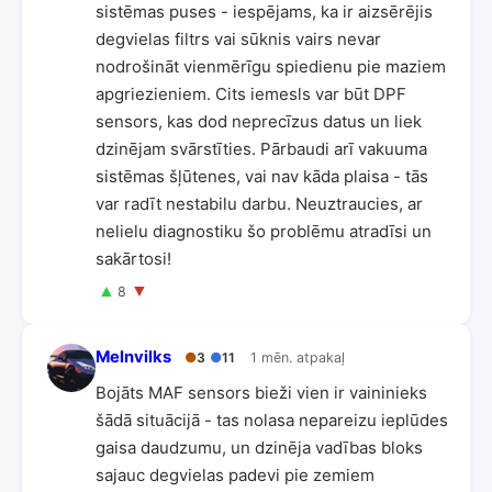
sistēmas puses - iespējams, ka ir aizsērējis
degvielas filtrs vai sūknis vairs nevar
nodrošināt vienmērīgu spiedienu pie maziem
apgriezieniem. Cits iemesls var būt DPF
sensors, kas dod neprecīzus datus un liek
dzinējam svārstīties. Pārbaudi arī vakuuma
sistēmas šļūtenes, vai nav kāda plaisa - tās
var radīt nestabilu darbu. Neuztraucies, ar
nelielu diagnostiku šo problēmu atradīsi un
sakārtosi!
▲
▼
8
Melnvilks
●
3
●
11
1 mēn. atpakaļ
Bojāts MAF sensors bieži vien ir vaininieks
šādā situācijā - tas nolasa nepareizu ieplūdes
gaisa daudzumu, un dzinēja vadības bloks
sajauc degvielas padevi pie zemiem