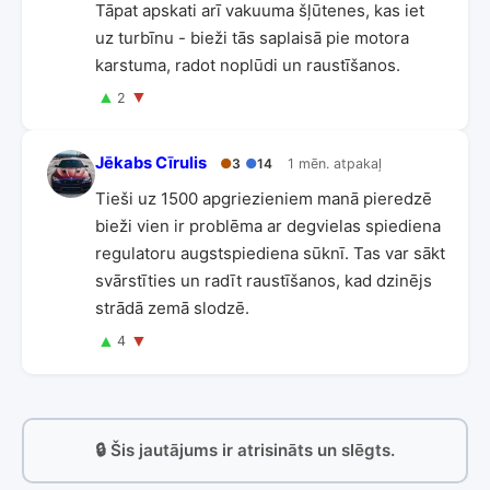
Tāpat apskati arī vakuuma šļūtenes, kas iet
uz turbīnu - bieži tās saplaisā pie motora
karstuma, radot noplūdi un raustīšanos.
▲
▼
2
Jēkabs Cīrulis
●
3
●
14
1 mēn. atpakaļ
Tieši uz 1500 apgriezieniem manā pieredzē
bieži vien ir problēma ar degvielas spiediena
regulatoru augstspiediena sūknī. Tas var sākt
svārstīties un radīt raustīšanos, kad dzinējs
strādā zemā slodzē.
▲
▼
4
🔒 Šis jautājums ir atrisināts un slēgts.