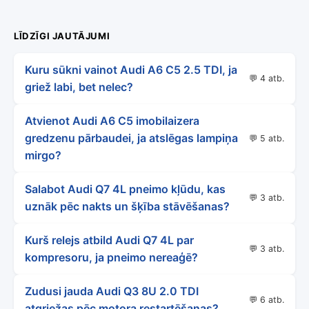
LĪDZĪGI JAUTĀJUMI
Kuru sūkni vainot Audi A6 C5 2.5 TDI, ja
💬 4 atb.
griež labi, bet nelec?
Atvienot Audi A6 C5 imobilaizera
gredzenu pārbaudei, ja atslēgas lampiņa
💬 5 atb.
mirgo?
Salabot Audi Q7 4L pneimo kļūdu, kas
💬 3 atb.
uznāk pēc nakts un šķība stāvēšanas?
Kurš relejs atbild Audi Q7 4L par
💬 3 atb.
kompresoru, ja pneimo nereaģē?
Zudusi jauda Audi Q3 8U 2.0 TDI
💬 6 atb.
atgriežas pēc motora restartēšanas?