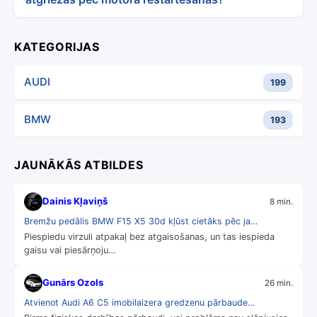
KATEGORIJAS
AUDI
199
BMW
193
JAUNĀKĀS ATBILDES
Dainis Kļaviņš
8 min.
Bremžu pedālis BMW F15 X5 30d kļūst cietāks pēc ja…
Piespiedu virzuli atpakaļ bez atgaisošanas, un tas iespieda
gaisu vai piesārņoju…
Gunārs Ozols
26 min.
Atvienot Audi A6 C5 imobilaizera gredzenu pārbaude…