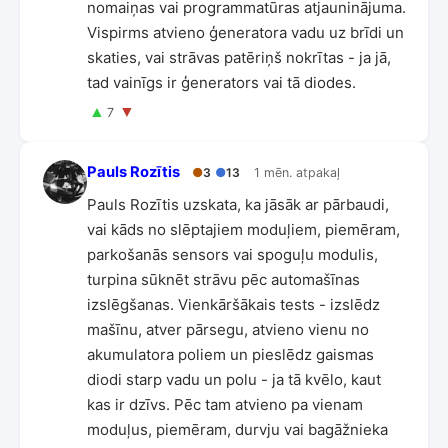
nomaiņas vai programmatūras atjauninājuma.
Vispirms atvieno ģeneratora vadu uz brīdi un
skaties, vai strāvas patēriņš nokrītas - ja jā,
tad vainīgs ir ģenerators vai tā diodes.
▲
▼
7
Pauls Rozītis
●
3
●
13
1 mēn. atpakaļ
Pauls Rozītis uzskata, ka jāsāk ar pārbaudi,
vai kāds no slēptajiem moduļiem, piemēram,
parkošanās sensors vai spoguļu modulis,
turpina sūknēt strāvu pēc automašīnas
izslēgšanas. Vienkāršākais tests - izslēdz
mašīnu, atver pārsegu, atvieno vienu no
akumulatora poliem un pieslēdz gaismas
diodi starp vadu un polu - ja tā kvēlo, kaut
kas ir dzīvs. Pēc tam atvieno pa vienam
moduļus, piemēram, durvju vai bagāžnieka