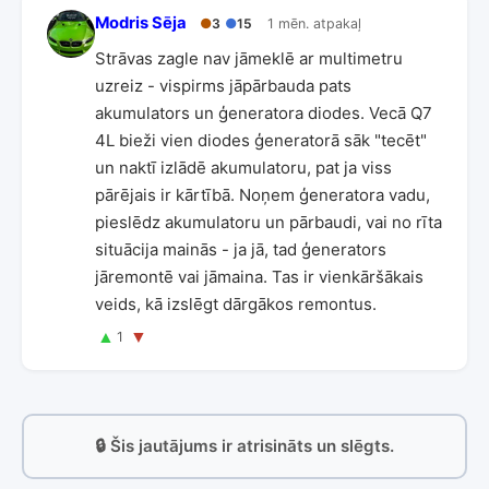
Modris Sēja
●
3
●
15
1 mēn. atpakaļ
Strāvas zagle nav jāmeklē ar multimetru
uzreiz - vispirms jāpārbauda pats
akumulators un ģeneratora diodes. Vecā Q7
4L bieži vien diodes ģeneratorā sāk "tecēt"
un naktī izlādē akumulatoru, pat ja viss
pārējais ir kārtībā. Noņem ģeneratora vadu,
pieslēdz akumulatoru un pārbaudi, vai no rīta
situācija mainās - ja jā, tad ģenerators
jāremontē vai jāmaina. Tas ir vienkāršākais
veids, kā izslēgt dārgākos remontus.
▲
▼
1
🔒 Šis jautājums ir atrisināts un slēgts.