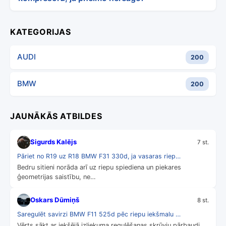
KATEGORIJAS
AUDI
200
BMW
200
JAUNĀKĀS ATBILDES
Sigurds Kalējs
7 st.
Pāriet no R19 uz R18 BMW F31 330d, ja vasaras riep…
Bedru sitieni norāda arī uz riepu spiediena un piekares
ģeometrijas saistību, ne…
Oskars Dūmiņš
8 st.
Saregulēt savirzi BMW F11 525d pēc riepu iekšmalu …
Vērts sākt ar iekšējā izliekuma regulēšanas skrūvju pārbaudi,