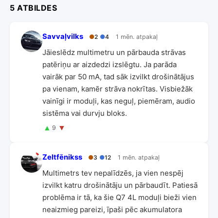
5 ATBILDES
Savvaļvilks
●
2
●
4
1 mēn. atpakaļ
Jāieslēdz multimetru un pārbauda strāvas
patēriņu ar aizdedzi izslēgtu. Ja parāda
vairāk par 50 mA, tad sāk izvilkt drošinātājus
pa vienam, kamēr strāva nokrītas. Visbiežāk
vainīgi ir moduļi, kas neguļ, piemēram, audio
sistēma vai durvju bloks.
▲
▼
9
Zeltfēnikss
●
3
●
12
1 mēn. atpakaļ
Multimetrs tev nepalīdzēs, ja vien nespēj
izvilkt katru drošinātāju un pārbaudīt. Patiesā
problēma ir tā, ka šie Q7 4L moduļi bieži vien
neaizmieg pareizi, īpaši pēc akumulatora