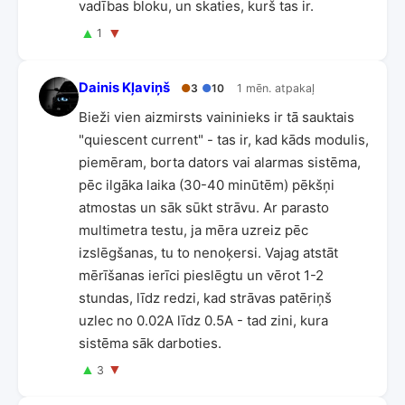
vadības bloku, un skaties, kurš tas ir.
▲
▼
1
Dainis Kļaviņš
●
3
●
10
1 mēn. atpakaļ
Bieži vien aizmirsts vaininieks ir tā sauktais
"quiescent current" - tas ir, kad kāds modulis,
piemēram, borta dators vai alarmas sistēma,
pēc ilgāka laika (30-40 minūtēm) pēkšņi
atmostas un sāk sūkt strāvu. Ar parasto
multimetra testu, ja mēra uzreiz pēc
izslēgšanas, tu to nenoķersi. Vajag atstāt
mērīšanas ierīci pieslēgtu un vērot 1-2
stundas, līdz redzi, kad strāvas patēriņš
uzlec no 0.02A līdz 0.5A - tad zini, kura
sistēma sāk darboties.
▲
▼
3