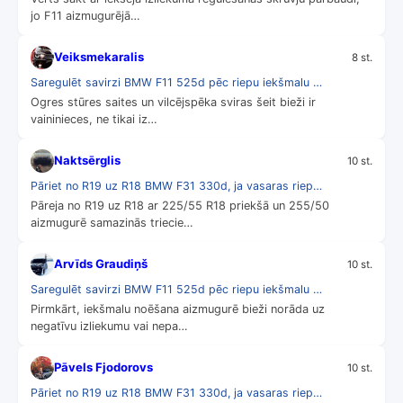
jo F11 aizmugurējā…
Veiksmekaralis
8 st.
Saregulēt savirzi BMW F11 525d pēc riepu iekšmalu …
Ogres stūres saites un vilcējspēka sviras šeit bieži ir
vaininieces, ne tikai iz…
Naktsērglis
10 st.
Pāriet no R19 uz R18 BMW F31 330d, ja vasaras riep…
Pāreja no R19 uz R18 ar 225/55 R18 priekšā un 255/50
aizmugurē samazinās triecie…
Arvīds Graudiņš
10 st.
Saregulēt savirzi BMW F11 525d pēc riepu iekšmalu …
Pirmkārt, iekšmalu noēšana aizmugurē bieži norāda uz
negatīvu izliekumu vai nepa…
Pāvels Fjodorovs
10 st.
Pāriet no R19 uz R18 BMW F31 330d, ja vasaras riep…