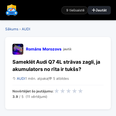
9 tiešsaistē
Jautāt
Sākums
›
AUDI
Romāns Morozovs
jautā:
Sameklēt Audi Q7 4L strāvas zagli, ja
akumulators no rīta ir tukšs?
📁
AUDI
1 mēn. atpakaļ
💬 5 atbildes
★
★
★
★
★
Novērtējiet šo jautājumu:
3.9
/ 5 (11 vērtējumi)