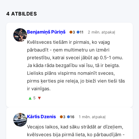
4 ATBILDES
Benjamiņš Pūriņš
●
3
●
11
2 mēn. atpakaļ
Kvēlsveces tiešām ir pirmais, ko vajag
pārbaudīt - ņem multimetru un izmēri
pretestību, katrai svecei jābūt ap 0.5-1 omu.
Ja kāda rāda bezgalību vai īsu, tā ir beigta.
Lielisks plāns vispirms nomainīt sveces,
pirms ķerties pie releja, jo bieži vien tieši tās
ir vainīgas.
▲
▼
5
Kārlis Dzenis
●
3
●
16
1 mēn. atpakaļ
Vecajos laikos, kad sāku strādāt ar dīzeļiem,
kvēlsveces bija pirmā lieta, ko pārbaudījām -