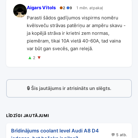
Aigars Vītols
●
2
●
9
1 mēn. atpakaļ
Parasti šādos gadījumos vispirms nomēru
kvēlsveču strāvas patēriņu ar ampēru skavu -
ja kopējā strāva ir krietni zem normas,
piemēram, tikai 10A vietā 40-60A, tad vaina
var būt gan svecēs, gan relejā.
▲
▼
2
🔒 Šis jautājums ir atrisināts un slēgts.
LĪDZĪGI JAUTĀJUMI
Brīdinājums coolant level Audi A8 D4
💬 5 atb.