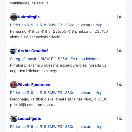
vaininieces, ne tikai iz…
Naktsērglis
1 d.
Pāriet no R19 uz R18 BMW F31 330d, ja vasaras riep…
Pāreja no R19 uz R18 ar 225/55 R18 priekšā un 255/50
aizmugurē samazinās triecie…
Arvīds Graudiņš
1 d.
Saregulēt savirzi BMW F11 525d pēc riepu iekšmalu …
Pirmkārt, iekšmalu noēšana aizmugurē bieži norāda uz
negatīvu izliekumu vai nepa…
Pāvels Fjodorovs
1 d.
Pāriet no R19 uz R18 BMW F31 330d, ja vasaras riep…
Nedomāju, ka tikai diska izmērs atrisinās visu, jo 330d
priekšējā ass ir smaga u…
Ledustīģeris
1 d.
Pāriet no R19 uz R18 BMW F31 330d, ja vasaras riep…