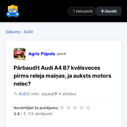
1 tiešsaistē
Jautāt
Sākums
›
AUDI
Agris Pūpols
jautā:
Pārbaudīt Audi A4 B7 kvēlsveces
pirms releja maiņas, ja auksts motors
nelec?
📁
AUDI
2 mēn. atpakaļ
💬 4 atbildes
★
★
★
★
★
Novērtējiet šo jautājumu:
3.8
/ 5 (13 vērtējumi)