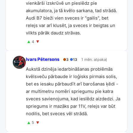
vienkārši izskrūvē un pieslēdz pie
akumulatora, ja tā kvēlo sarkana, tad strādā.
Audi B7 bieži vien sveces ir "gailis", bet
relejs var arī klusēt, ja sveces ir beigtas un
vilkts pārāk daudz strāvas.
▲
▼
4
Ivars Pētersons
●
3
●
13
1 mēn. atpakaļ
Aukstā dzinēja iedarbināšanas problēmās
kvēlsveču pārbaude ir loģisks pirmais solis,
bet es iesaku pārbaudīt arī barošanas ķēdi -
ar multimetru nomēri spriegumu pie katra
sveces savienojuma, kad ieslēdz aizdedzi. Ja
spriegums ir mazāks par 11V, relejs var būt
nodilis, bet sveces vēl strādā.
▲
▼
5