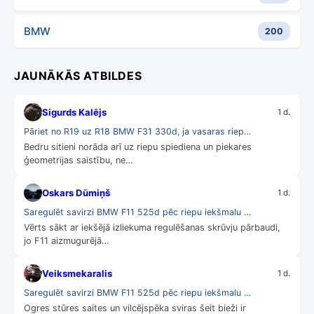
BMW
200
JAUNĀKĀS ATBILDES
Sigurds Kalējs
1 d.
Pāriet no R19 uz R18 BMW F31 330d, ja vasaras riep…
Bedru sitieni norāda arī uz riepu spiediena un piekares
ģeometrijas saistību, ne…
Oskars Dūmiņš
1 d.
Saregulēt savirzi BMW F11 525d pēc riepu iekšmalu …
Vērts sākt ar iekšējā izliekuma regulēšanas skrūvju pārbaudi,
jo F11 aizmugurējā…
Veiksmekaralis
1 d.
Saregulēt savirzi BMW F11 525d pēc riepu iekšmalu …
Ogres stūres saites un vilcējspēka sviras šeit bieži ir