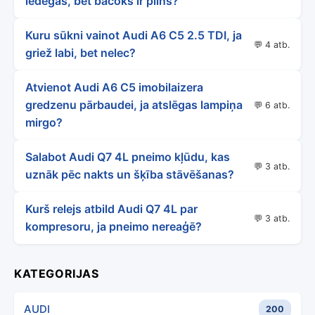
iedegas, bet bačoks ir pilns?
Kuru sūkni vainot Audi A6 C5 2.5 TDI, ja
💬 4 atb.
griež labi, bet nelec?
Atvienot Audi A6 C5 imobilaizera
gredzenu pārbaudei, ja atslēgas lampiņa
💬 6 atb.
mirgo?
Salabot Audi Q7 4L pneimo kļūdu, kas
💬 3 atb.
uznāk pēc nakts un šķība stāvēšanas?
Kurš relejs atbild Audi Q7 4L par
💬 3 atb.
kompresoru, ja pneimo nereaģē?
KATEGORIJAS
AUDI
200