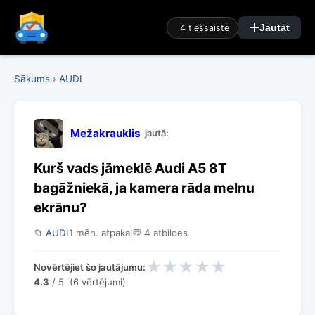
4 tiešsaistē
Jautāt
Sākums
›
AUDI
Mežakrauklis
jautā:
Kurš vads jāmeklē Audi A5 8T
bagāžniekā, ja kamera rāda melnu
ekrānu?
📁
AUDI
1 mēn. atpakaļ
💬 4 atbildes
★
★
★
★
★
Novērtējiet šo jautājumu:
4.3
/ 5 (6 vērtējumi)