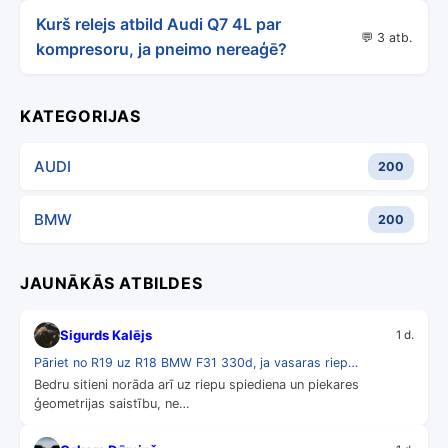
Kurš relejs atbild Audi Q7 4L par
💬 3 atb.
kompresoru, ja pneimo nereaģē?
KATEGORIJAS
AUDI
200
BMW
200
JAUNĀKĀS ATBILDES
Sigurds Kalējs
1 d.
Pāriet no R19 uz R18 BMW F31 330d, ja vasaras riep…
Bedru sitieni norāda arī uz riepu spiediena un piekares
ģeometrijas saistību, ne…