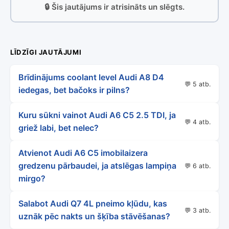
🔒 Šis jautājums ir atrisināts un slēgts.
LĪDZĪGI JAUTĀJUMI
Brīdinājums coolant level Audi A8 D4
💬 5 atb.
iedegas, bet bačoks ir pilns?
Kuru sūkni vainot Audi A6 C5 2.5 TDI, ja
💬 4 atb.
griež labi, bet nelec?
Atvienot Audi A6 C5 imobilaizera
gredzenu pārbaudei, ja atslēgas lampiņa
💬 6 atb.
mirgo?
Salabot Audi Q7 4L pneimo kļūdu, kas
💬 3 atb.
uznāk pēc nakts un šķība stāvēšanas?