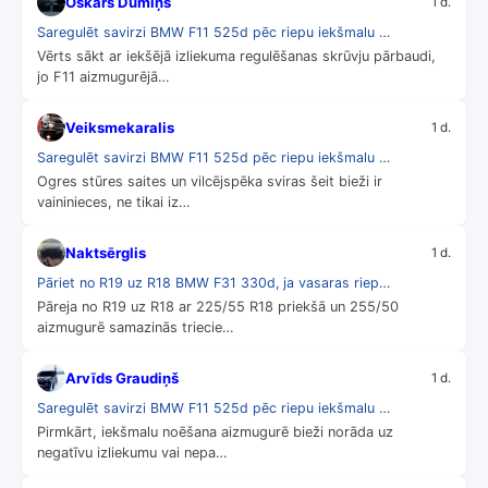
Oskars Dūmiņš
1 d.
Saregulēt savirzi BMW F11 525d pēc riepu iekšmalu …
Vērts sākt ar iekšējā izliekuma regulēšanas skrūvju pārbaudi,
jo F11 aizmugurējā…
Veiksmekaralis
1 d.
Saregulēt savirzi BMW F11 525d pēc riepu iekšmalu …
Ogres stūres saites un vilcējspēka sviras šeit bieži ir
vaininieces, ne tikai iz…
Naktsērglis
1 d.
Pāriet no R19 uz R18 BMW F31 330d, ja vasaras riep…
Pāreja no R19 uz R18 ar 225/55 R18 priekšā un 255/50
aizmugurē samazinās triecie…
Arvīds Graudiņš
1 d.
Saregulēt savirzi BMW F11 525d pēc riepu iekšmalu …
Pirmkārt, iekšmalu noēšana aizmugurē bieži norāda uz
negatīvu izliekumu vai nepa…