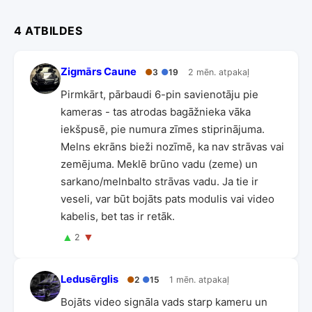
4 ATBILDES
Zigmārs Caune
●
3
●
19
2 mēn. atpakaļ
Pirmkārt, pārbaudi 6-pin savienotāju pie
kameras - tas atrodas bagāžnieka vāka
iekšpusē, pie numura zīmes stiprinājuma.
Melns ekrāns bieži nozīmē, ka nav strāvas vai
zemējuma. Meklē brūno vadu (zeme) un
sarkano/melnbalto strāvas vadu. Ja tie ir
veseli, var būt bojāts pats modulis vai video
kabelis, bet tas ir retāk.
▲
▼
2
Ledusērglis
●
2
●
15
1 mēn. atpakaļ
Bojāts video signāla vads starp kameru un