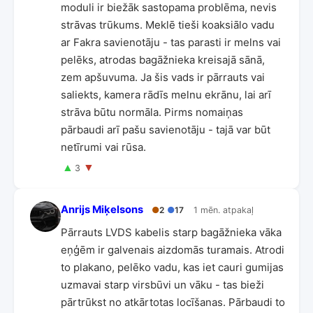
moduli ir biežāk sastopama problēma, nevis
strāvas trūkums. Meklē tieši koaksiālo vadu
ar Fakra savienotāju - tas parasti ir melns vai
pelēks, atrodas bagāžnieka kreisajā sānā,
zem apšuvuma. Ja šis vads ir pārrauts vai
saliekts, kamera rādīs melnu ekrānu, lai arī
strāva būtu normāla. Pirms nomaiņas
pārbaudi arī pašu savienotāju - tajā var būt
netīrumi vai rūsa.
▲
▼
3
Anrijs Miķelsons
●
2
●
17
1 mēn. atpakaļ
Pārrauts LVDS kabelis starp bagāžnieka vāka
eņģēm ir galvenais aizdomās turamais. Atrodi
to plakano, pelēko vadu, kas iet cauri gumijas
uzmavai starp virsbūvi un vāku - tas bieži
pārtrūkst no atkārtotas locīšanas. Pārbaudi to