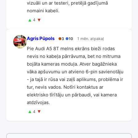
vizuāli un ar testeri, pretējā gadījumā
nomaini kabeli.
▲
▼
4
Agris Pūpols
●
3
●
10
1 mēn. atpakaļ
Pie Audi A5 8T melns ekrāns bieži rodas
nevis no kabeļa pārrāvuma, bet no mitruma
bojāta kameras moduļa. Atver bagāžnieka
vāka apšuvumu un atvieno 6-pin savienotāju
- ja tajā ir rūsa vai zaļš aplikums, problēma ir
tur, nevis vados. Notīri kontaktus ar
elektrisko tīrītāju un pārbaudi, vai kamera
atdzīvojas.
▲
▼
4