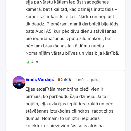
eļļa pa vārstu kātiem ieplūst sadegšanas
kamerā, bet tikai tad, kad dzinējs ir atdzisis -
kamēr tas ir karsts, eļļa ir šķidra un neplūst
tik daudz. Piemēram, manā darbnīcā bija tāds
pats Audi A5, kur pēc divu dienu stāvēšanas
pie iedarbināšanas izpūta zilu mākoni, bet
pēc tam braukšanas laikā dūmu nebija.
Nomainījām vārstu blīves un viss bija kārtībā.
▲
▼
4
Emīls Vērdiņš
●
2
●
18
1 mēn. atpakaļ
Eļļas atdalītāja membrāna bieži vien ir
pirmais, ko pārbaudu šajā dzinējā. Ja tā ir
bojāta, eļļa uzkrājas ieplūdes traktā un pēc
stāvēšanas iztukšojas cilindros, radot zilos
dūmus. Nomaini to un iztīri ieplūdes
kolektoru - bieži vien šis solis atrisina