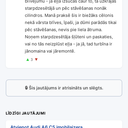
blīvējumu - ja eļļa izsūcas caur to, tā uzkrājas
starpdzesētājā un pēc stāvēšanas nonāk
cilindros. Manā praksē šis ir biežāks cēlonis
nekā vārsta blīves, īpaši, ja dūmi parādās tikai
pēc stāvēšanas, nevis pie liela ātruma.
Noņem starpdzesētāja šļūteni un paskaties,
vai no tās neizplūst eļļa - ja jā, tad turbīna ir
jānomaina vai jāremontē.
▲
▼
3
🔒 Šis jautājums ir atrisināts un slēgts.
LĪDZĪGI JAUTĀJUMI
Atvienot Audi A6 C5 imobilaizera