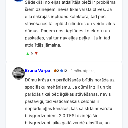
Sēdeklīši no eļļas atdalītāja bieži ir problēma
šiem dzinējiem, nevis tikai vārsta blīves. Ja
eļļa sakrājas ieplūdes kolektorā, tad pēc
stāvēšanas tā ieplūst cilindros un veido zilos
dūmus. Paņem nost ieplūdes kolektoru un
paskaties, vai tur nav eļļas peļķe - ja ir, tad
atdalītājs jāmaina.
▲
▼
9
Bruno Vārpa
●
2
●
12
1 mēn. atpakaļ
Dūmu krāsa un parādīšanās brīdis norāda uz
specifisku mehānismu. Ja dūmi ir zili un tie
parādās tikai pēc ilgākas stāvēšanas, nevis
pastāvīgi, tad visticamākais cēlonis ir
noplūde eļļas kanālos, kas saistīta ar vārstu
blīvgredzeniem. 2.0 TFSI dzinējā šie
blīvgredzeni laika gaitā zaudē elastību, un