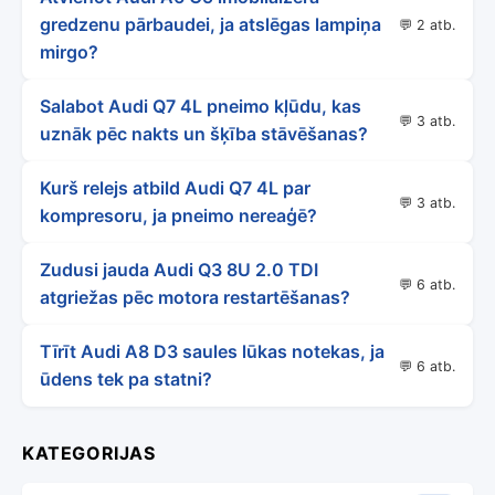
gredzenu pārbaudei, ja atslēgas lampiņa
💬 2 atb.
mirgo?
Salabot Audi Q7 4L pneimo kļūdu, kas
💬 3 atb.
uznāk pēc nakts un šķība stāvēšanas?
Kurš relejs atbild Audi Q7 4L par
💬 3 atb.
kompresoru, ja pneimo nereaģē?
Zudusi jauda Audi Q3 8U 2.0 TDI
💬 6 atb.
atgriežas pēc motora restartēšanas?
Tīrīt Audi A8 D3 saules lūkas notekas, ja
💬 6 atb.
ūdens tek pa statni?
KATEGORIJAS