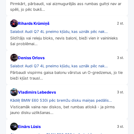
Pirmkārt, pārbaudi, vai aizmugurējās ass rumbas gultņi nav ar
spēli, jo pēc bukš…
Rihards Krūmiņš
2 st.
Salabot Audi Q7 4L pneimo kļūdu, kas uznāk pēc nak…
Sildītājs vai releju bloks, nevis baloni, bieži vien ir vaininieks
šai problēmai…
Deniss Orlovs
3 st.
Salabot Audi Q7 4L pneimo kļūdu, kas uznāk pēc nak…
Pārbaudi vispirms gaisa balonu vārstus un O-gredzenus, jo tie
bieži kļūst trausl…
Vladimirs Lebedevs
3 st.
Kādēļ BMW E60 530i pēc bremžu disku maiņas pedālis…
Visticamāk vaina nav diskos, bet rumbas atlokā - ja pirms
jauno disku uzlikšanas…
Einārs Lūsis
3 st.