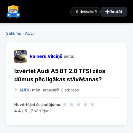
9 tiešsaistē
Jautāt
Sākums
›
AUDI
Rainers Vilciņš
jautā:
Izvērtēt Audi A5 8T 2.0 TFSI zilos
dūmus pēc ilgākas stāvēšanas?
📁
AUDI
1 mēn. atpakaļ
💬 6 atbildes
★
★
★
★
★
Novērtējiet šo jautājumu:
4.4
/ 5 (7 vērtējumi)