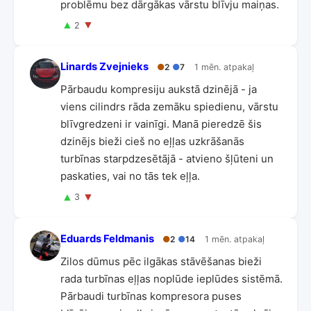
problēmu bez dārgākas vārstu blīvju maiņas.
▲
▼
2
Linards Zvejnieks
●
2
●
7
1 mēn. atpakaļ
Pārbaudu kompresiju aukstā dzinējā - ja
viens cilindrs rāda zemāku spiedienu, vārstu
blīvgredzeni ir vainīgi. Manā pieredzē šis
dzinējs bieži cieš no eļļas uzkrāšanās
turbīnas starpdzesētājā - atvieno šļūteni un
paskaties, vai no tās tek eļļa.
▲
▼
3
Eduards Feldmanis
●
2
●
14
1 mēn. atpakaļ
Zilos dūmus pēc ilgākas stāvēšanas bieži
rada turbīnas eļļas noplūde ieplūdes sistēmā.
Pārbaudi turbīnas kompresora puses