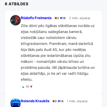
6 ATBILDES
Rūdolfs Freimanis
●
2
●
16
2 mēn. atpakaļ
Zilie dūmi pēc ilgākas stāvēšanas norāda uz
eļļas nokļūšanu sadegšanas kamerā,
visbiežāk caur nolietotiem vārstu
blīvgredzeniem. Piemēram, manā darbnīcā
bija tāds pats Audi A5, kur pēc nedēļas
stāvēšanas pie iedarbināšanas izpūta zilu
mākoni - nomainījām vārstu blīves un
problēma pazuda. Vēl jāpārbauda turbīna un
eļļas atdalītājs, jo tie arī var radīt līdzīgu
efektu.
▲
▼
19
Rolands Krauklis
●
2
●
14
1 mēn. atpakaļ