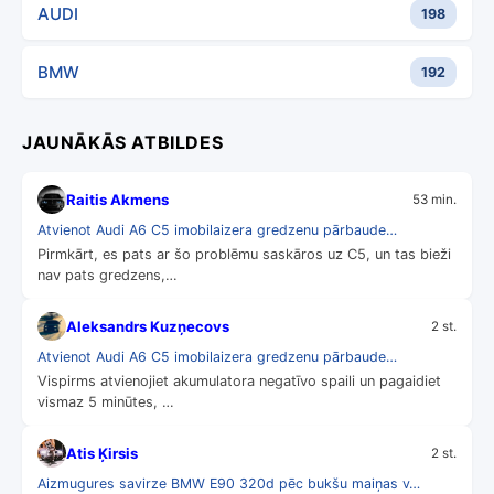
AUDI
198
BMW
192
JAUNĀKĀS ATBILDES
Raitis Akmens
53 min.
Atvienot Audi A6 C5 imobilaizera gredzenu pārbaude…
Pirmkārt, es pats ar šo problēmu saskāros uz C5, un tas bieži
nav pats gredzens,…
Aleksandrs Kuzņecovs
2 st.
Atvienot Audi A6 C5 imobilaizera gredzenu pārbaude…
Vispirms atvienojiet akumulatora negatīvo spaili un pagaidiet
vismaz 5 minūtes, …
Atis Ķirsis
2 st.
Aizmugures savirze BMW E90 320d pēc bukšu maiņas v…