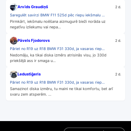
Arvīds Graudiņš
2 d.
Saregulēt savirzi BMW F11 525d pēc riepu iekšmalu …
Pirmkārt, iekšmalu noēšana aizmugurē bieži norāda uz
negatīvu izliekumu vai nepa…
Pāvels Fjodorovs
2 d.
Pāriet no R19 uz R18 BMW F31 330d, ja vasaras riep…
Nedomāju, ka tikai diska izmērs atrisinās visu, jo 330d
priekšējā ass ir smaga u…
Ledustīģeris
2 d.
Pāriet no R19 uz R18 BMW F31 330d, ja vasaras riep…
Samazinot diska izmēru, tu maini ne tikai komfortu, bet arī
svaru zem atsperēm. …