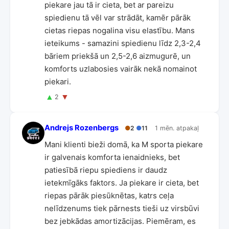
piekare jau tā ir cieta, bet ar pareizu
spiedienu tā vēl var strādāt, kamēr pārāk
cietas riepas nogalina visu elastību. Mans
ieteikums - samazini spiedienu līdz 2,3-2,4
bāriem priekšā un 2,5-2,6 aizmugurē, un
komforts uzlabosies vairāk nekā nomainot
piekari.
▲
▼
2
Andrejs Rozenbergs
●
2
●
11
1 mēn. atpakaļ
Mani klienti bieži domā, ka M sporta piekare
ir galvenais komforta ienaidnieks, bet
patiesībā riepu spiediens ir daudz
ietekmīgāks faktors. Ja piekare ir cieta, bet
riepas pārāk piesūknētas, katrs ceļa
nelīdzenums tiek pārnests tieši uz virsbūvi
bez jebkādas amortizācijas. Piemēram, es