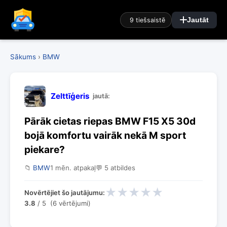
9 tiešsaistē
Jautāt
Sākums
›
BMW
Zelttīģeris
jautā:
Pārāk cietas riepas BMW F15 X5 30d
bojā komfortu vairāk nekā M sport
piekare?
📁
BMW
1 mēn. atpakaļ
💬 5 atbildes
★
★
★
★
★
Novērtējiet šo jautājumu:
3.8
/ 5 (6 vērtējumi)