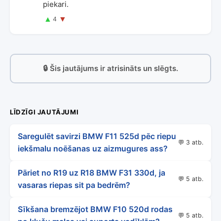
piekari.
▲
▼
4
🔒 Šis jautājums ir atrisināts un slēgts.
LĪDZĪGI JAUTĀJUMI
Saregulēt savirzi BMW F11 525d pēc riepu
💬 3 atb.
iekšmalu noēšanas uz aizmugures ass?
Pāriet no R19 uz R18 BMW F31 330d, ja
💬 5 atb.
vasaras riepas sit pa bedrēm?
Sīkšana bremzējot BMW F10 520d rodas
💬 5 atb.