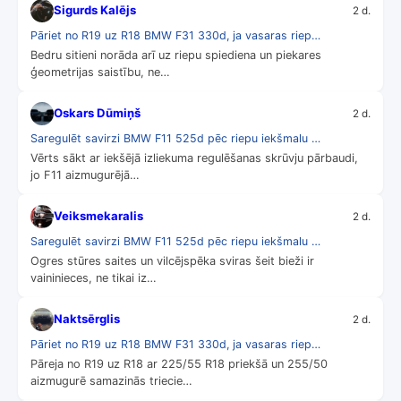
Sigurds Kalējs
2 d.
Pāriet no R19 uz R18 BMW F31 330d, ja vasaras riep…
Bedru sitieni norāda arī uz riepu spiediena un piekares
ģeometrijas saistību, ne…
Oskars Dūmiņš
2 d.
Saregulēt savirzi BMW F11 525d pēc riepu iekšmalu …
Vērts sākt ar iekšējā izliekuma regulēšanas skrūvju pārbaudi,
jo F11 aizmugurējā…
Veiksmekaralis
2 d.
Saregulēt savirzi BMW F11 525d pēc riepu iekšmalu …
Ogres stūres saites un vilcējspēka sviras šeit bieži ir
vaininieces, ne tikai iz…
Naktsērglis
2 d.
Pāriet no R19 uz R18 BMW F31 330d, ja vasaras riep…
Pāreja no R19 uz R18 ar 225/55 R18 priekšā un 255/50
aizmugurē samazinās triecie…