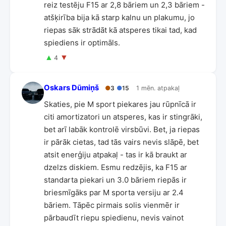
reiz testēju F15 ar 2,8 bāriem un 2,3 bāriem -
atšķirība bija kā starp kalnu un plakumu, jo
riepas sāk strādāt kā atsperes tikai tad, kad
spiediens ir optimāls.
▲
▼
4
Oskars Dūmiņš
●
3
●
15
1 mēn. atpakaļ
Skaties, pie M sport piekares jau rūpnīcā ir
citi amortizatori un atsperes, kas ir stingrāki,
bet arī labāk kontrolē virsbūvi. Bet, ja riepas
ir pārāk cietas, tad tās vairs nevis slāpē, bet
atsit enerģiju atpakaļ - tas ir kā braukt ar
dzelzs diskiem. Esmu redzējis, ka F15 ar
standarta piekari un 3.0 bāriem riepās ir
briesmīgāks par M sporta versiju ar 2.4
bāriem. Tāpēc pirmais solis vienmēr ir
pārbaudīt riepu spiedienu, nevis vainot