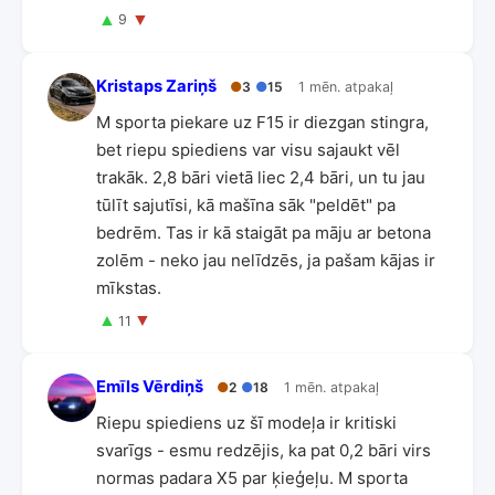
▲
▼
9
Kristaps Zariņš
●
3
●
15
1 mēn. atpakaļ
M sporta piekare uz F15 ir diezgan stingra,
bet riepu spiediens var visu sajaukt vēl
trakāk. 2,8 bāri vietā liec 2,4 bāri, un tu jau
tūlīt sajutīsi, kā mašīna sāk "peldēt" pa
bedrēm. Tas ir kā staigāt pa māju ar betona
zolēm - neko jau nelīdzēs, ja pašam kājas ir
mīkstas.
▲
▼
11
Emīls Vērdiņš
●
2
●
18
1 mēn. atpakaļ
Riepu spiediens uz šī modeļa ir kritiski
svarīgs - esmu redzējis, ka pat 0,2 bāri virs
normas padara X5 par ķieģeļu. M sporta