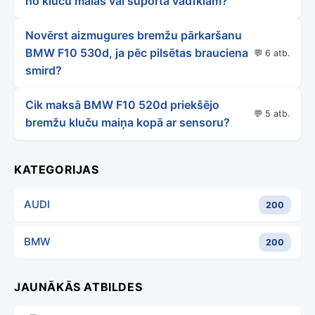
no kluču malas vai suporta vadīklām?
Novērst aizmugures bremžu pārkaršanu
BMW F10 530d, ja pēc pilsētas brauciena
💬 6 atb.
smird?
Cik maksā BMW F10 520d priekšējo
💬 5 atb.
bremžu kluču maiņa kopā ar sensoru?
KATEGORIJAS
AUDI
200
BMW
200
JAUNĀKĀS ATBILDES