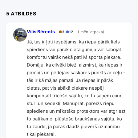
5 ATBILDES
Vilis Bērents
●
3
●
12
1 mēn. atpakaļ
Jā, tas ir ļoti iespējams, ka riepu pārāk liels
spiediens vai pārāk cieta gumija var sabojāt
komfortu vairāk nekā pati M sporta piekare.
Domāju, ka cilvēki bieži aizmirst, ka riepas ir
pirmais un pēdējais saskares punkts ar ceļu -
tās ir kā mājas pamati. Ja riepas ir pārāk
cietas, pat vislabākā piekare nespēj
kompensēt trīcošo sajūtu, ko tu saņem caur
stūri un sēdekli. Manuprāt, pareizs riepu
spiediens un mīkstāks protektors var atgriezt
to patīkamo, plūstošo braukšanas sajūtu, ko
tu zaudē, ja pārāk daudz pievērš uzmanību
tikai piekarei.